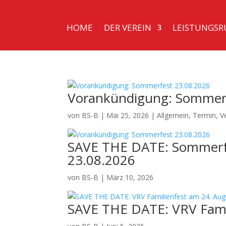
HOME
DER VEREIN
LEISTUNGSR
Vorankündigung: Sommerf
von
BS-B
|
Mai 25, 2026
|
Allgemein
,
Termin
,
V
SAVE THE DATE: Sommerfe
23.08.2026
von
BS-B
|
März 10, 2026
SAVE THE DATE: VRV Fami