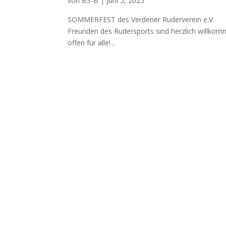
von
BS-B
|
Juni 5, 2025
SOMMERFEST des Verdener Ruderv
Freunden des Rudersports sind herzlich willkomm
offen für alle!...