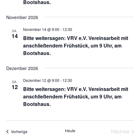
Bootshaus.
November 2026
November 14 @ 9:00
-
12:30
SA.
14
Bitte weitersagen: VRV e.V. Vereinsarbeit mit
anschließendem Frühstück, um 9 Uhr, am
Bootshaus.
Dezember 2026
Dezember 12 @ 9:00
-
12:30
SA.
12
Bitte weitersagen: VRV e.V. Vereinsarbeit mit
anschließendem Frühstück, um 9 Uhr, am
Bootshaus.
Heute
Nächste
Veranstaltungen
Vorherige
Veransta