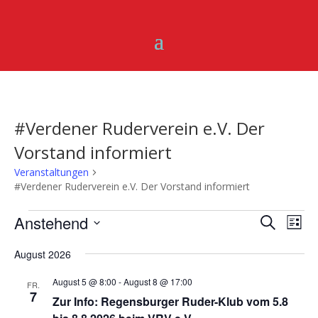
#Verdener Ruderverein e.V. Der
Vorstand informiert
Veranstaltungen
#Verdener Ruderverein e.V. Der Vorstand informiert
Veranstaltungen
Verans
Ver
Anstehend
Suche
Liste
Ans
Suche
Datum
Nav
und
August 2026
wählen.
Ansich
August 5 @ 8:00
-
August 8 @ 17:00
FR.
Naviga
7
Zur Info: Regensburger Ruder-Klub vom 5.8