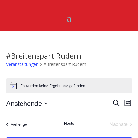
#Breitenspart Rudern
Veranstaltungen
#Breitenspart Rudern
Veranstaltungen
Es wurden keine Ergebnisse gefunden.
Hinweis
Verans
Ver
Anstehende
Suche
Liste
Ans
Suche
Datum
Nav
und
wählen.
Ansich
Heute
Nächste
Veranstaltungen
Vorherige
Veransta
Naviga