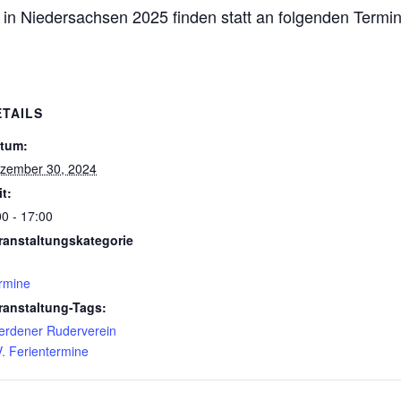
 in Niedersachsen 2025 finden statt an folgenden Termin
ETAILS
tum:
zember 30, 2024
it:
00 - 17:00
ranstaltungskategorie
rmine
ranstaltung-Tags:
erdener Ruderverein
V. Ferientermine