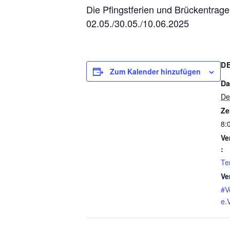
Die Pfingstferien und Brückentrage
02.05./30.05./10.06.2025
D
Zum Kalender hinzufügen
Da
De
Ze
8:
Ve
:
Te
Ve
#V
e.