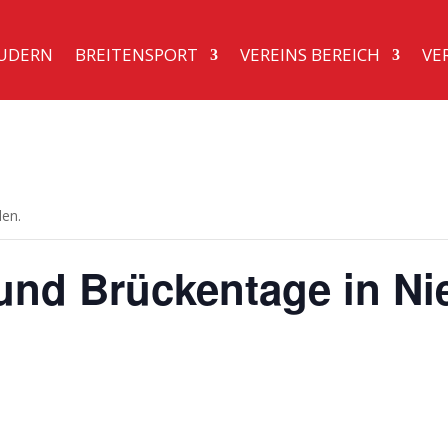
UDERN
BREITENSPORT
VEREINS BEREICH
VE
den.
 und Brückentage in N