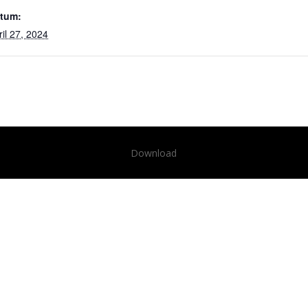
tum:
ril 27, 2024
Download