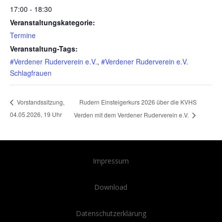
17:00 - 18:30
Veranstaltungskategorie:
Termine
Veranstaltung-Tags:
#Verdener Ruderverein e.V.
,
#Verdener Ruderverein e.V.
Schlagfrauen
Rudern Einsteigerkurs 2026 über die KVHS
Vorstandssitzung,
04.05.2026, 19 Uhr
Verden mit dem Verdener Ruderverein e.V.
Impressum
Download
Datenschutzerklärung