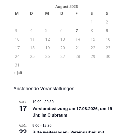
August 2026
M
D
M
D
F
S
S
1
2
3
4
5
6
7
8
9
10
11
12
13
14
15
16
17
18
19
20
21
22
23
24
25
26
27
28
29
30
31
« Juli
Anstehende Veranstaltungen
19:00
-
20:30
AUG.
17
Vorstandssitzung am 17.08.2026, um 19
Uhr, im Clubraum
9:00
-
12:30
AUG.
22
Bitte weitersagen: Vereinsarbeit mit