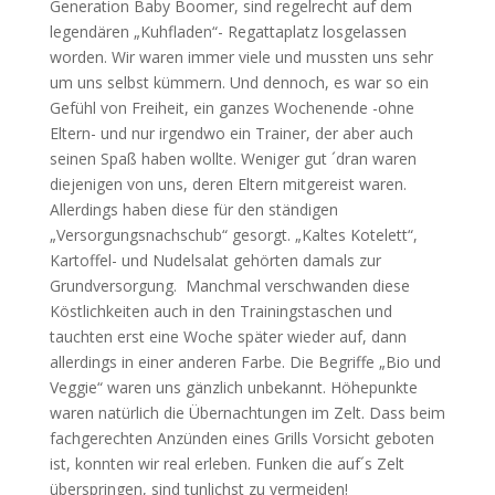
Generation Baby Boomer, sind regelrecht auf dem
legendären „Kuhfladen“- Regattaplatz losgelassen
worden. Wir waren immer viele und mussten uns sehr
um uns selbst kümmern. Und dennoch, es war so ein
Gefühl von Freiheit, ein ganzes Wochenende -ohne
Eltern- und nur irgendwo ein Trainer, der aber auch
seinen Spaß haben wollte. Weniger gut ´dran waren
diejenigen von uns, deren Eltern mitgereist waren.
Allerdings haben diese für den ständigen
„Versorgungsnachschub“ gesorgt. „Kaltes Kotelett“,
Kartoffel- und Nudelsalat gehörten damals zur
Grundversorgung. Manchmal verschwanden diese
Köstlichkeiten auch in den Trainingstaschen und
tauchten erst eine Woche später wieder auf, dann
allerdings in einer anderen Farbe. Die Begriffe „Bio und
Veggie“ waren uns gänzlich unbekannt. Höhepunkte
waren natürlich die Übernachtungen im Zelt. Dass beim
fachgerechten Anzünden eines Grills Vorsicht geboten
ist, konnten wir real erleben. Funken die auf´s Zelt
überspringen, sind tunlichst zu vermeiden!